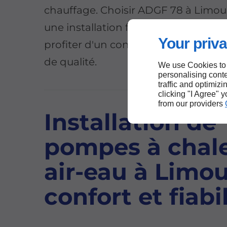
chauffage. Choisir ADGF 78 à Limou
une installation fiable et performante
Your priva
profiter d'un confort optimal et d'un
de qualité.
We use Cookies to
personalising conte
traffic and optimizi
clicking "I Agree" 
from our providers
Installation de
pompes à chal
air-eau à Limou
confort et fiabi