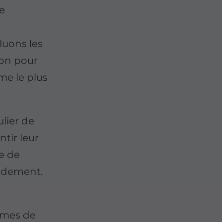
ge
luons les
son pour
me le plus
ulier de
ntir leur
ce de
pidement.
èmes de