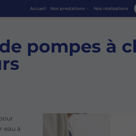
Accueil
Nos prestations
Nos réalisations
 de pompes à ch
rs
 pour
ir-eau à