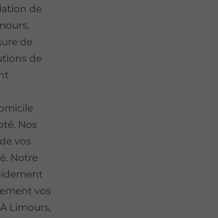
lation de
mours,
sure de
utions de
nt
omicile
pté. Nos
 de vos
té. Notre
apidement
lement vos
. À Limours,