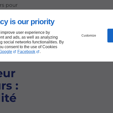
rs pour
, c’est
cy is our priority
 service
 improve user experience by
Customize
nt and ads, as well as analyzing
ng social networks functionalities. By
you consent to the use of Cookies
Google
Facebook
.
eur
rs :
lité