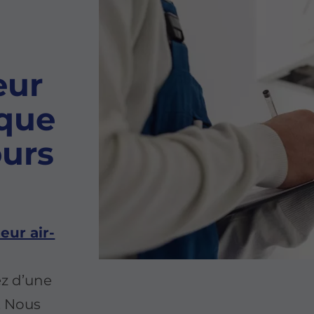
eur
ique
ours
eur air-
ez d’une
. Nous