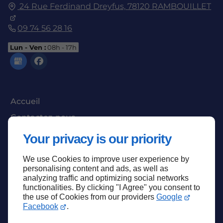
24 Rue Ferdinand Dreyfus,
78120
RAMBOUILLET
09 74 56 28 16
Lun - Ven :
08h - 17h
Accueil
Contactez-nous
Mentions légales
Your privacy is our priority
Plan du site
We use Cookies to improve user experience by
personalising content and ads, as well as
analyzing traffic and optimizing social networks
functionalities. By clicking "I Agree" you consent to
Haut de page
the use of Cookies from our providers
Google
Facebook
.